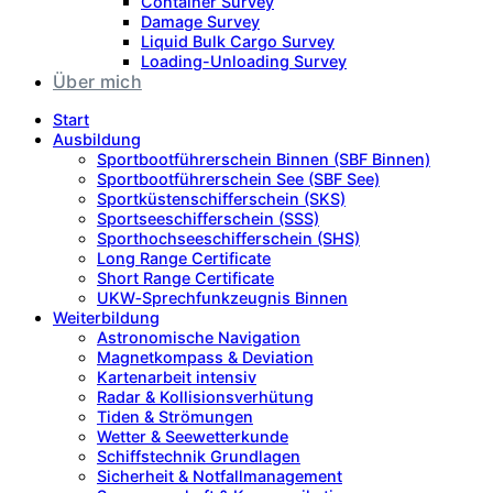
Container Survey
Damage Survey
Liquid Bulk Cargo Survey
Loading-Unloading Survey
Über mich
Start
Ausbildung
Sportbootführerschein Binnen (SBF Binnen)
Sportbootführerschein See (SBF See)
Sportküstenschifferschein (SKS)
Sportseeschifferschein (SSS)
Sporthochseeschifferschein (SHS)
Long Range Certificate
Short Range Certificate
UKW‑Sprechfunkzeugnis Binnen
Weiterbildung
Astronomische Navigation
Magnetkompass & Deviation
Kartenarbeit intensiv
Radar & Kollisionsverhütung
Tiden & Strömungen
Wetter & Seewetterkunde
Schiffstechnik Grundlagen
Sicherheit & Notfallmanagement